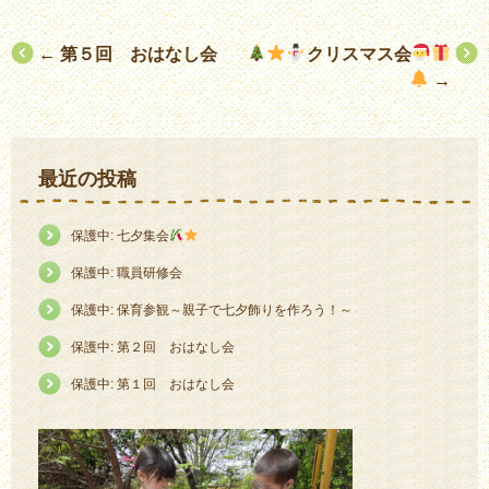
投
←
第５回 おはなし会
クリスマス会
→
稿
ナ
ビ
最近の投稿
ゲ
ー
保護中: 七夕集会
シ
保護中: 職員研修会
ョ
保護中: 保育参観～親子で七夕飾りを作ろう！～
ン
保護中: 第２回 おはなし会
保護中: 第１回 おはなし会