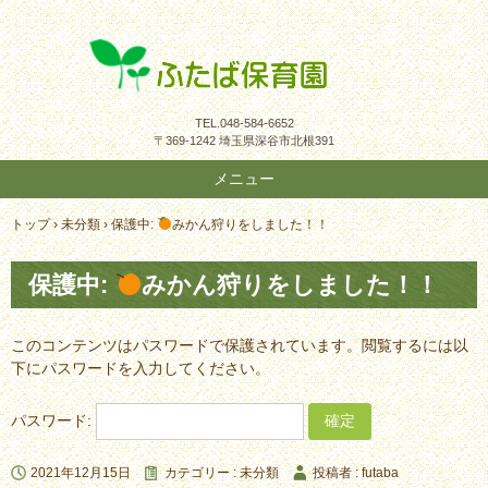
TEL.
048-584-6652
〒369-1242 埼玉県深谷市北根391
メニュー
コ
トップ
›
未分類
›
保護中:
みかん狩りをしました！！
ン
テ
保護中:
みかん狩りをしました！！
ン
ツ
へ
このコンテンツはパスワードで保護されています。閲覧するには以
ス
下にパスワードを入力してください。
キ
ッ
プ
パスワード:
2021年12月15日
カテゴリー :
未分類
投稿者 : futaba